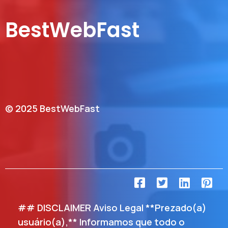
BestWebFast
© 2025 BestWebFast
## DISCLAIMER Aviso Legal **Prezado(a)
usuário(a),** Informamos que todo o