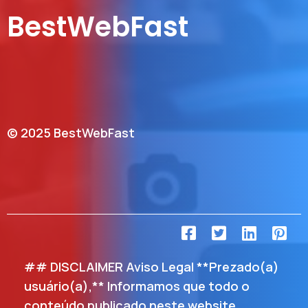
BestWebFast
© 2025 BestWebFast
## DISCLAIMER Aviso Legal **Prezado(a)
usuário(a),** Informamos que todo o
conteúdo publicado neste website