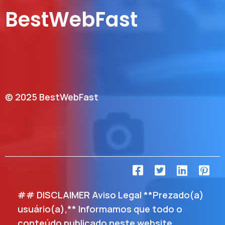
BestWebFast
© 2025 BestWebFast
## DISCLAIMER Aviso Legal **Prezado(a)
usuário(a),** Informamos que todo o
conteúdo publicado neste website