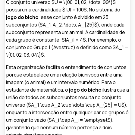
O conjunto universo $U = \{00, 01, 02, \dots, 99\}$
possui uma cardinalidade $|U| = 100$. No sistema do
jogo do bicho
, esse conjunto é dividido em 25
subconjuntos ($A_1, A_2, \dots, A_{25}$), onde cada
subconjunto representa um animal. A cardinalidade de
cada grupo é constante: $|A_i| = 4$. Por exemplo, o
conjunto do Grupo 1 (Avestruz) é definido como $A_1 =
\{01, 02, 03, 04\}$.
Esta organização facilita o entendimento de conjuntos
porque estabelece uma relação biunívoca entre uma
imagem (o animal) e um intervalo numérico. Para o
estudante de matemática, o
jogo do bicho
ilustra que a
união de todos os subconjuntos resulta no conjunto
universo ($A_1 \cup A_2 \cup \dots \cup A_{25} = U$),
enquanto a intersecção entre qualquer par de grupos é
um conjunto vazio ($A_i \cap A_j = \emptyset$),
garantindo que nenhum número pertença a dois
animais simultaneamente.